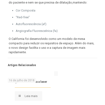
do paciente e nem se que precisa de dilatação,mantendo:
Cor Composta
“Red-free”
Autofluorescência (af)
Angiografia Fluoresceínica (fa)
O California foi desenvolvido como um modelo de mesa
compacto para reduzir os requisitos de espaço. Além do mais,
o novo design facilita o uso e a captura de imagem mais
rapidamente.
Artigos Relacionados
16 de julho de 2018
Transplante de córnea a laser
Leia mais